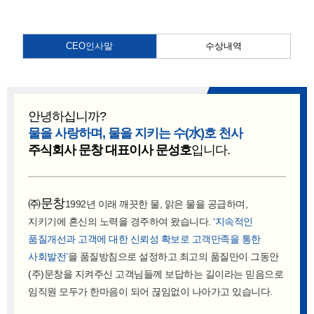
홍보센터
조직도
고객지원
인증서
CEO인사말
수상내역
생산설비현황
찾아오시는길
안녕하십니까?
문창이야기
물을 사랑하며, 물을 지키는 수(水)호 천사
주식회사 문창 대표이사 문성호
입니다.
㈜문창
1992년 이래 깨끗한 물, 맑은 물을 공급하며,
지키기에 혼신의 노력을 경주하여 왔습니다.
‘지속적인
품질개선과 고객에 대한 신뢰성 확보로 고객만족을 통한
사회발전’
을 품질방침으로 설정하고
최고의 품질만이 그동안
(주)문창을 지켜주신 고객님들께 보답하는 길이라는 믿음으로
임직원 모두가 한마음이 되어 끊임없이 나아가고 있습니다.